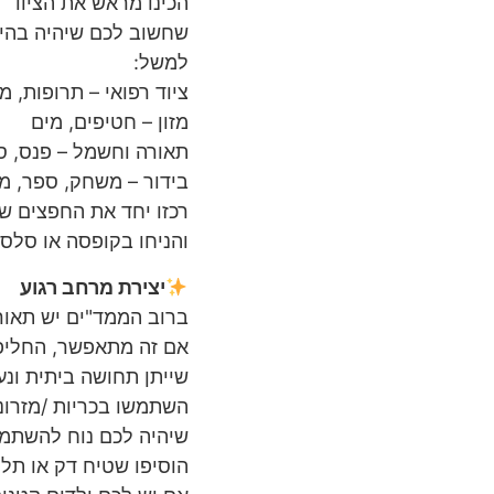
הכינו מראש את הציוד
שחשוב לכם שיהיה בהישג
למשל:
ציוד רפואי – תרופות, מ
מזון – חטיפים, מים
תאורה וחשמל – פנס, סו
בידור – משחק, ספר, מח
רכזו יחד את החפצים 
והניחו בקופסה או סלסיל
יצירת מרחב רגוע
ברוב הממד"ים יש תאור
אם זה מתאפשר, החליפו
שייתן תחושה ביתית ונע
השתמשו בכריות /מזרונ
שיהיה לכם נוח להשתמ
הוסיפו שטיח דק או תל