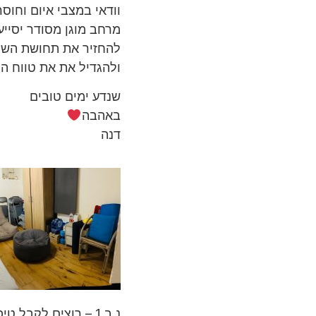
וודאי במצבי איום וחוסר
מרחב מוגן מסודר יסיי
להחזיר את תחושת השל
ולהגדיל את את טווח ה
שנדע ימים טובים
באהבה
דנה
נ.ב 1 – רוצים לקבל טיפ שבועי שיעשה לכם סדר בבית וסדר בחיים ישירות