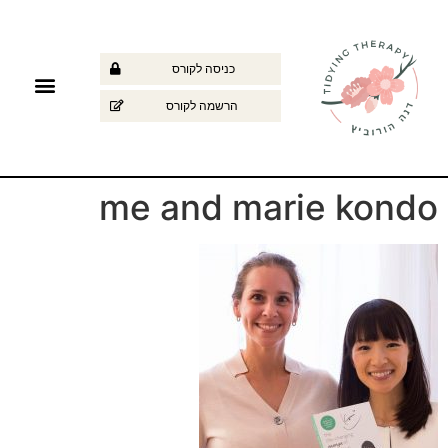
כניסה לקורס
הרשמה לקורס
The Check List
15 כללים לסידור הבית
הרצאות לארגוני
מן התקשו
אימון אישי/
me and marie kondo