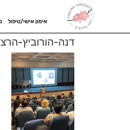
אימון אישי/טיפול
ס
דנה-הורוביץ-הרצ